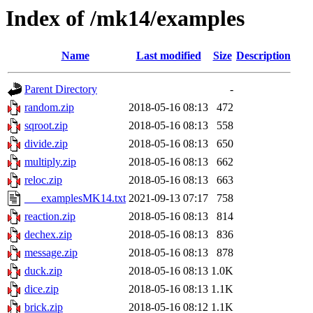
Index of /mk14/examples
Name
Last modified
Size
Description
Parent Directory
-
random.zip
2018-05-16 08:13
472
sqroot.zip
2018-05-16 08:13
558
divide.zip
2018-05-16 08:13
650
multiply.zip
2018-05-16 08:13
662
reloc.zip
2018-05-16 08:13
663
___examplesMK14.txt
2021-09-13 07:17
758
reaction.zip
2018-05-16 08:13
814
dechex.zip
2018-05-16 08:13
836
message.zip
2018-05-16 08:13
878
duck.zip
2018-05-16 08:13
1.0K
dice.zip
2018-05-16 08:13
1.1K
brick.zip
2018-05-16 08:12
1.1K